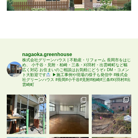
nagaoka.greenhouse
株式会社グリーンハウス | 不動産・リフォーム
長岡市をはじ
め、
小千谷・見附・柏崎・三条・刈羽村・出雲崎町など幅
広く対応
お住まいのご相談はお気軽にどうぞ♪
DM・コメン
ト大歓迎です
▶施工事例や現場の様子も発信中
#株式会
社グリーンハウス
#長岡#小千谷#見附#柏崎#三条#刈羽村#出
雲崎町