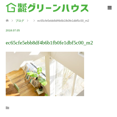
ブログ
ec65cfe5ebb8df4b6b1fb0fe1dbf5c00_m2
2018.07.05
ec65cfe5ebb8df4b6b1fb0fe1dbf5c00_m2