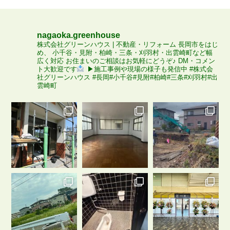
nagaoka.greenhouse
株式会社グリーンハウス | 不動産・リフォーム
長岡市をはじ
め、
小千谷・見附・柏崎・三条・刈羽村・出雲崎町など幅
広く対応
お住まいのご相談はお気軽にどうぞ♪
DM・コメン
ト大歓迎です
▶施工事例や現場の様子も発信中
#株式会
社グリーンハウス
#長岡#小千谷#見附#柏崎#三条#刈羽村#出
雲崎町